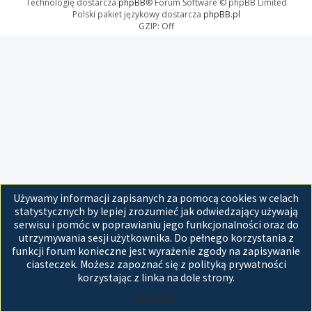
Technologię dostarcza
phpBB
® Forum Software © phpBB Limited
Polski pakiet językowy dostarcza
phpBB.pl
GZIP: Off
Używamy informacji zapisanych za pomocą cookies w celach
statystycznych by lepiej zrozumieć jak odwiedzający używają
serwisu i pomóc w poprawianiu jego funkcjonalności oraz do
utrzymywania sesji użytkownika. Do pełnego korzystania z
funkcji forum konieczne jest wyrażenie zgody na zapisywanie
ciasteczek. Możesz zapoznać się z polityką prywatności
korzystając z linka na dole strony.
Akceptuję