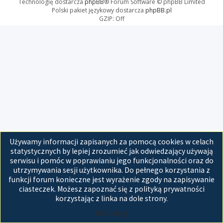
Technologię dostarcza
phpBB
® Forum Software © phpBB Limited
Polski pakiet językowy dostarcza
phpBB.pl
GZIP: Off
Używamy informacji zapisanych za pomocą cookies w celach
statystycznych by lepiej zrozumieć jak odwiedzający używają
serwisu i pomóc w poprawianiu jego funkcjonalności oraz do
utrzymywania sesji użytkownika. Do pełnego korzystania z
funkcji forum konieczne jest wyrażenie zgody na zapisywanie
ciasteczek. Możesz zapoznać się z polityką prywatności
korzystając z linka na dole strony.
Akceptuję