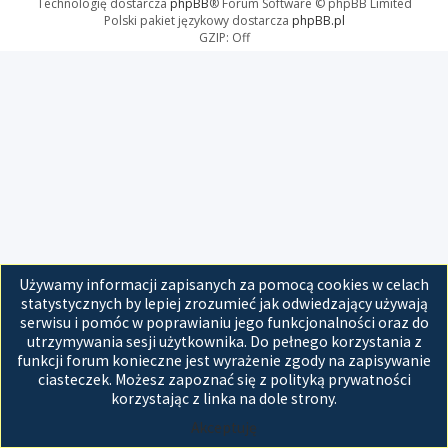
Technologię dostarcza
phpBB
® Forum Software © phpBB Limited
Polski pakiet językowy dostarcza
phpBB.pl
GZIP: Off
Używamy informacji zapisanych za pomocą cookies w celach
statystycznych by lepiej zrozumieć jak odwiedzający używają
serwisu i pomóc w poprawianiu jego funkcjonalności oraz do
utrzymywania sesji użytkownika. Do pełnego korzystania z
funkcji forum konieczne jest wyrażenie zgody na zapisywanie
ciasteczek. Możesz zapoznać się z polityką prywatności
korzystając z linka na dole strony.
Akceptuję