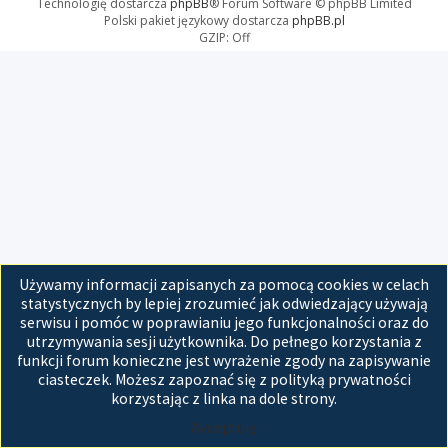
Technologię dostarcza
phpBB
® Forum Software © phpBB Limited
Polski pakiet językowy dostarcza
phpBB.pl
GZIP: Off
Używamy informacji zapisanych za pomocą cookies w celach
statystycznych by lepiej zrozumieć jak odwiedzający używają
serwisu i pomóc w poprawianiu jego funkcjonalności oraz do
utrzymywania sesji użytkownika. Do pełnego korzystania z
funkcji forum konieczne jest wyrażenie zgody na zapisywanie
ciasteczek. Możesz zapoznać się z polityką prywatności
korzystając z linka na dole strony.
Akceptuję