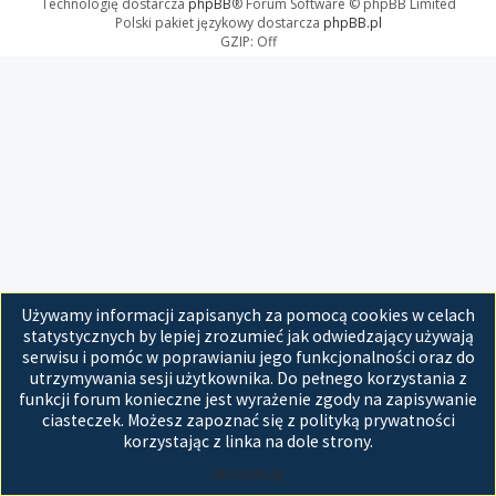
Technologię dostarcza
phpBB
® Forum Software © phpBB Limited
Polski pakiet językowy dostarcza
phpBB.pl
GZIP: Off
Używamy informacji zapisanych za pomocą cookies w celach
statystycznych by lepiej zrozumieć jak odwiedzający używają
serwisu i pomóc w poprawianiu jego funkcjonalności oraz do
utrzymywania sesji użytkownika. Do pełnego korzystania z
funkcji forum konieczne jest wyrażenie zgody na zapisywanie
ciasteczek. Możesz zapoznać się z polityką prywatności
korzystając z linka na dole strony.
Akceptuję