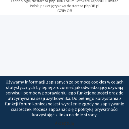
Technologię dostarcza
phpBB
® Forum Software © phpBB Limited
Polski pakiet językowy dostarcza
phpBB.pl
GZIP: Off
Używamy informacji zapisanych za pomocą cookies w celach
statystycznych by lepiej zrozumieć jak odwiedzający używają
serwisu i pomóc w poprawianiu jego funkcjonalności oraz do
utrzymywania sesji użytkownika. Do pełnego korzystania z
funkcji forum konieczne jest wyrażenie zgody na zapisywanie
ciasteczek. Możesz zapoznać się z polityką prywatności
korzystając z linka na dole strony.
Akceptuję