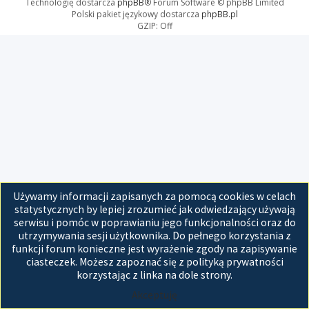
Technologię dostarcza
phpBB
® Forum Software © phpBB Limited
Polski pakiet językowy dostarcza
phpBB.pl
GZIP: Off
Używamy informacji zapisanych za pomocą cookies w celach
statystycznych by lepiej zrozumieć jak odwiedzający używają
serwisu i pomóc w poprawianiu jego funkcjonalności oraz do
utrzymywania sesji użytkownika. Do pełnego korzystania z
funkcji forum konieczne jest wyrażenie zgody na zapisywanie
ciasteczek. Możesz zapoznać się z polityką prywatności
korzystając z linka na dole strony.
Akceptuję