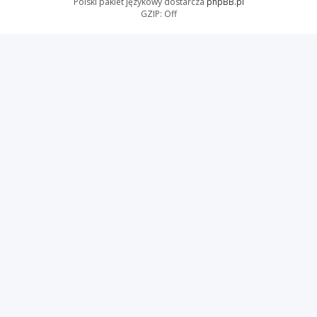
Polski pakiet językowy dostarcza
phpBB.pl
GZIP: Off