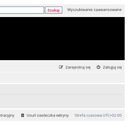
Wyszukiwanie zaawansowane
Szukaj
Zarejestruj się
Zaloguj się
tracyjny
Usuń ciasteczka witryny
Strefa czasowa
UTC+02:00