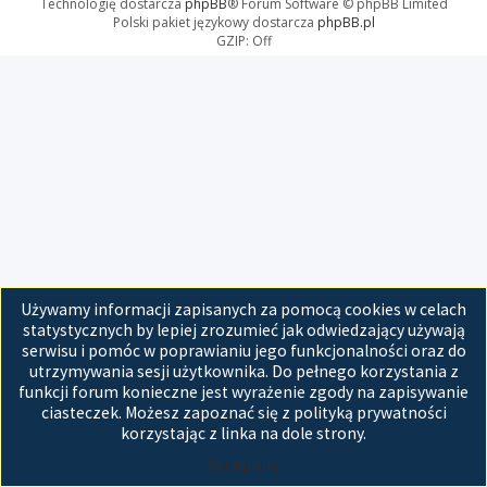
Technologię dostarcza
phpBB
® Forum Software © phpBB Limited
Polski pakiet językowy dostarcza
phpBB.pl
GZIP: Off
Używamy informacji zapisanych za pomocą cookies w celach
statystycznych by lepiej zrozumieć jak odwiedzający używają
serwisu i pomóc w poprawianiu jego funkcjonalności oraz do
utrzymywania sesji użytkownika. Do pełnego korzystania z
funkcji forum konieczne jest wyrażenie zgody na zapisywanie
ciasteczek. Możesz zapoznać się z polityką prywatności
korzystając z linka na dole strony.
Akceptuję