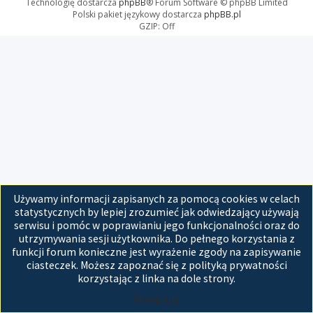
Technologię dostarcza
phpBB
® Forum Software © phpBB Limited
Polski pakiet językowy dostarcza
phpBB.pl
GZIP: Off
Używamy informacji zapisanych za pomocą cookies w celach
statystycznych by lepiej zrozumieć jak odwiedzający używają
serwisu i pomóc w poprawianiu jego funkcjonalności oraz do
utrzymywania sesji użytkownika. Do pełnego korzystania z
funkcji forum konieczne jest wyrażenie zgody na zapisywanie
ciasteczek. Możesz zapoznać się z polityką prywatności
korzystając z linka na dole strony.
Akceptuję