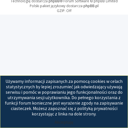
Technologię dostarcza
phpBB
® Forum Software © phpBB Limited
Polski pakiet językowy dostarcza
phpBB.pl
GZIP: Off
Używamy informacji zapisanych za pomocą cookies w celach
statystycznych by lepiej zrozumieć jak odwiedzający używają
serwisu i pomóc w poprawianiu jego funkcjonalności oraz do
utrzymywania sesji użytkownika. Do pełnego korzystania z
funkcji forum konieczne jest wyrażenie zgody na zapisywanie
ciasteczek. Możesz zapoznać się z polityką prywatności
korzystając z linka na dole strony.
Akceptuję