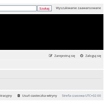
Wyszukiwanie zaawansowane
Szukaj
Zarejestruj się
Zaloguj się
tracyjny
Usuń ciasteczka witryny
Strefa czasowa
UTC+02:00