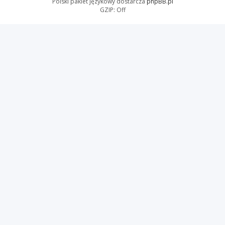
Polski pakiet językowy dostarcza
phpBB.pl
GZIP: Off