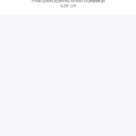
Polski pakiet językowy dostarcza
phpBB.pl
GZIP: Off