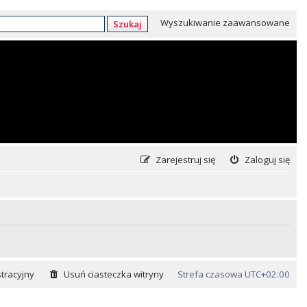
Wyszukiwanie zaawansowane
Szukaj
Zarejestruj się
Zaloguj się
tracyjny
Usuń ciasteczka witryny
Strefa czasowa
UTC+02:00