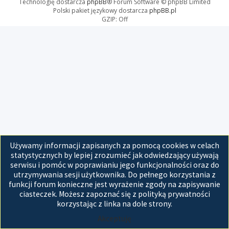
Technologię dostarcza
phpBB
® Forum Software © phpBB Limited
Polski pakiet językowy dostarcza
phpBB.pl
GZIP: Off
Używamy informacji zapisanych za pomocą cookies w celach
statystycznych by lepiej zrozumieć jak odwiedzający używają
serwisu i pomóc w poprawianiu jego funkcjonalności oraz do
utrzymywania sesji użytkownika. Do pełnego korzystania z
funkcji forum konieczne jest wyrażenie zgody na zapisywanie
ciasteczek. Możesz zapoznać się z polityką prywatności
korzystając z linka na dole strony.
Akceptuję