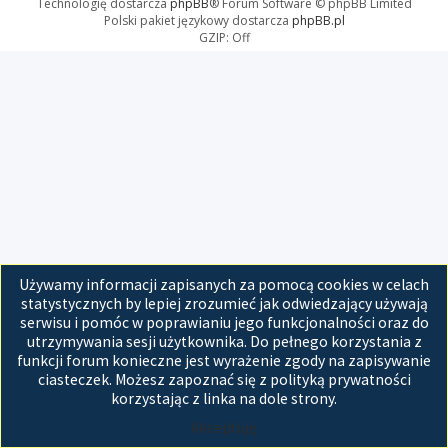
Technologię dostarcza
phpBB
® Forum Software © phpBB Limited
Polski pakiet językowy dostarcza
phpBB.pl
GZIP: Off
Używamy informacji zapisanych za pomocą cookies w celach
statystycznych by lepiej zrozumieć jak odwiedzający używają
serwisu i pomóc w poprawianiu jego funkcjonalności oraz do
utrzymywania sesji użytkownika. Do pełnego korzystania z
funkcji forum konieczne jest wyrażenie zgody na zapisywanie
ciasteczek. Możesz zapoznać się z polityką prywatności
korzystając z linka na dole strony.
Akceptuję