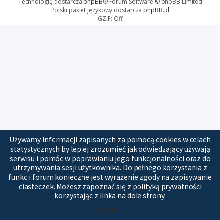
Technologię dostarcza
phpBB
® Forum Software © phpBB Limited
Polski pakiet językowy dostarcza
phpBB.pl
GZIP: Off
Używamy informacji zapisanych za pomocą cookies w celach
statystycznych by lepiej zrozumieć jak odwiedzający używają
serwisu i pomóc w poprawianiu jego funkcjonalności oraz do
utrzymywania sesji użytkownika. Do pełnego korzystania z
funkcji forum konieczne jest wyrażenie zgody na zapisywanie
ciasteczek. Możesz zapoznać się z polityką prywatności
korzystając z linka na dole strony.
Akceptuję