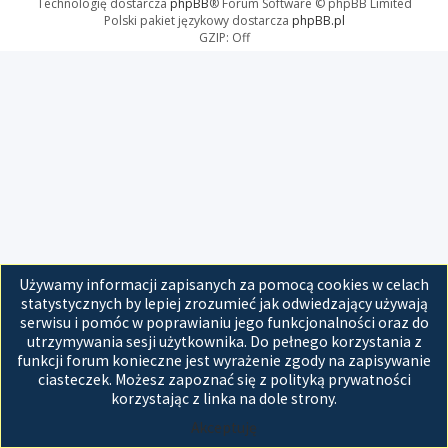
Technologię dostarcza
phpBB
® Forum Software © phpBB Limited
Polski pakiet językowy dostarcza
phpBB.pl
GZIP: Off
Używamy informacji zapisanych za pomocą cookies w celach
statystycznych by lepiej zrozumieć jak odwiedzający używają
serwisu i pomóc w poprawianiu jego funkcjonalności oraz do
utrzymywania sesji użytkownika. Do pełnego korzystania z
funkcji forum konieczne jest wyrażenie zgody na zapisywanie
ciasteczek. Możesz zapoznać się z polityką prywatności
korzystając z linka na dole strony.
Akceptuję