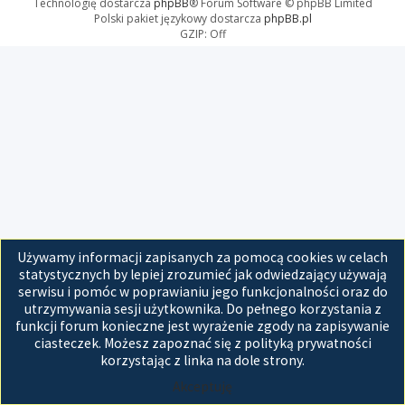
Technologię dostarcza
phpBB
® Forum Software © phpBB Limited
Polski pakiet językowy dostarcza
phpBB.pl
GZIP: Off
Używamy informacji zapisanych za pomocą cookies w celach
statystycznych by lepiej zrozumieć jak odwiedzający używają
serwisu i pomóc w poprawianiu jego funkcjonalności oraz do
utrzymywania sesji użytkownika. Do pełnego korzystania z
funkcji forum konieczne jest wyrażenie zgody na zapisywanie
ciasteczek. Możesz zapoznać się z polityką prywatności
korzystając z linka na dole strony.
Akceptuję