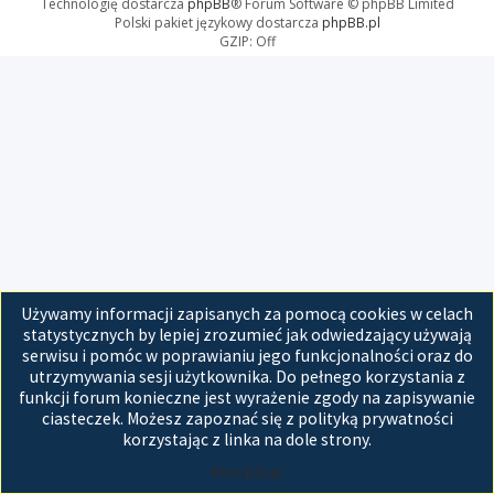
Technologię dostarcza
phpBB
® Forum Software © phpBB Limited
Polski pakiet językowy dostarcza
phpBB.pl
GZIP: Off
Używamy informacji zapisanych za pomocą cookies w celach
statystycznych by lepiej zrozumieć jak odwiedzający używają
serwisu i pomóc w poprawianiu jego funkcjonalności oraz do
utrzymywania sesji użytkownika. Do pełnego korzystania z
funkcji forum konieczne jest wyrażenie zgody na zapisywanie
ciasteczek. Możesz zapoznać się z polityką prywatności
korzystając z linka na dole strony.
Akceptuję