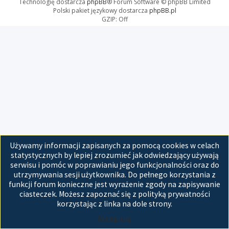
Technologię dostarcza
phpBB
® Forum Software © phpBB Limited
Polski pakiet językowy dostarcza
phpBB.pl
GZIP: Off
Używamy informacji zapisanych za pomocą cookies w celach
statystycznych by lepiej zrozumieć jak odwiedzający używają
serwisu i pomóc w poprawianiu jego funkcjonalności oraz do
utrzymywania sesji użytkownika. Do pełnego korzystania z
funkcji forum konieczne jest wyrażenie zgody na zapisywanie
ciasteczek. Możesz zapoznać się z polityką prywatności
korzystając z linka na dole strony.
Akceptuję