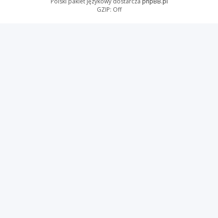
Polski pakiet językowy dostarcza
phpBB.pl
GZIP: Off