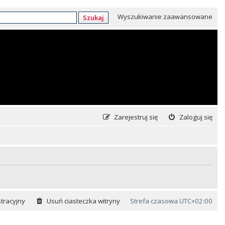
Wyszukiwanie zaawansowane
Szukaj
Zarejestruj się
Zaloguj się
tracyjny
Usuń ciasteczka witryny
Strefa czasowa
UTC+02:00