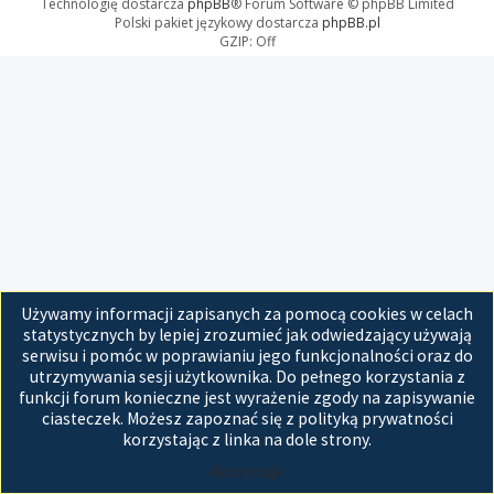
Technologię dostarcza
phpBB
® Forum Software © phpBB Limited
Polski pakiet językowy dostarcza
phpBB.pl
GZIP: Off
Używamy informacji zapisanych za pomocą cookies w celach
statystycznych by lepiej zrozumieć jak odwiedzający używają
serwisu i pomóc w poprawianiu jego funkcjonalności oraz do
utrzymywania sesji użytkownika. Do pełnego korzystania z
funkcji forum konieczne jest wyrażenie zgody na zapisywanie
ciasteczek. Możesz zapoznać się z polityką prywatności
korzystając z linka na dole strony.
Akceptuję