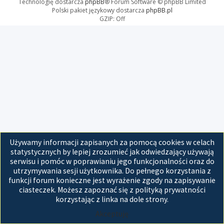
Technologię dostarcza
phpBB
® Forum Software © phpBB Limited
Polski pakiet językowy dostarcza
phpBB.pl
GZIP: Off
Używamy informacji zapisanych za pomocą cookies w celach
statystycznych by lepiej zrozumieć jak odwiedzający używają
serwisu i pomóc w poprawianiu jego funkcjonalności oraz do
utrzymywania sesji użytkownika. Do pełnego korzystania z
funkcji forum konieczne jest wyrażenie zgody na zapisywanie
ciasteczek. Możesz zapoznać się z polityką prywatności
korzystając z linka na dole strony.
Akceptuję