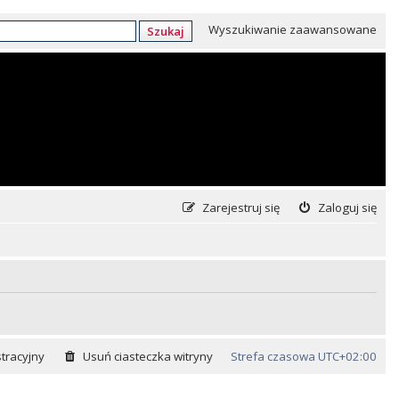
Wyszukiwanie zaawansowane
Szukaj
Zarejestruj się
Zaloguj się
tracyjny
Usuń ciasteczka witryny
Strefa czasowa
UTC+02:00