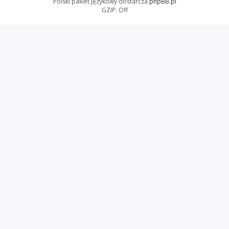
Polski pakiet językowy dostarcza
phpBB.pl
GZIP: Off