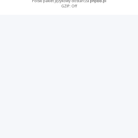
Polski pakiet językowy dostarcza
phpBB.pl
GZIP: Off