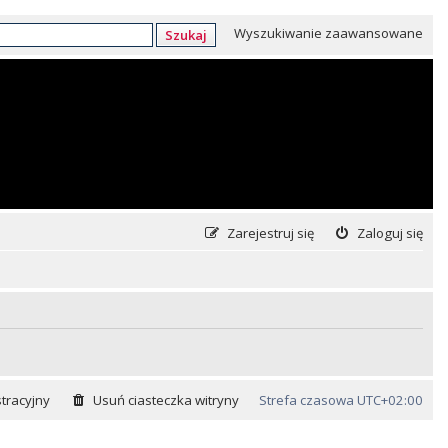
Wyszukiwanie zaawansowane
Szukaj
Zarejestruj się
Zaloguj się
tracyjny
Usuń ciasteczka witryny
Strefa czasowa
UTC+02:00