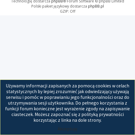
Technologię dostarcza
phpBB
® Forum Software © phpBB Limited
Polski pakiet językowy dostarcza
phpBB.pl
GZIP: Off
Używamy informacji zapisanych za pomocą cookies w celach
statystycznych by lepiej zrozumieć jak odwiedzający używają
serwisu i pomóc w poprawianiu jego funkcjonalności oraz do
utrzymywania sesji użytkownika. Do pełnego korzystania z
funkcji forum konieczne jest wyrażenie zgody na zapisywanie
ciasteczek. Możesz zapoznać się z polityką prywatności
korzystając z linka na dole strony.
Akceptuję