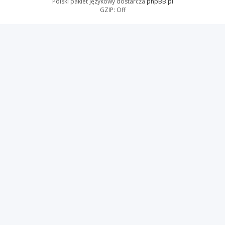
Polski pakiet językowy dostarcza
phpBB.pl
GZIP: Off