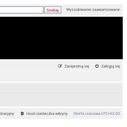
Wyszukiwanie zaawansowane
Szukaj
Zarejestruj się
Zaloguj się
tracyjny
Usuń ciasteczka witryny
Strefa czasowa
UTC+02:00