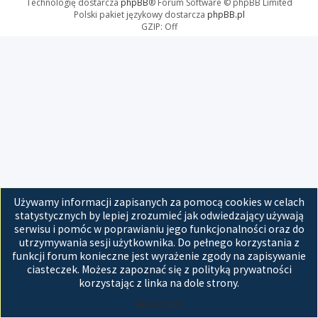
Technologię dostarcza
phpBB
® Forum Software © phpBB Limited
Polski pakiet językowy dostarcza
phpBB.pl
GZIP: Off
Używamy informacji zapisanych za pomocą cookies w celach
statystycznych by lepiej zrozumieć jak odwiedzający używają
serwisu i pomóc w poprawianiu jego funkcjonalności oraz do
utrzymywania sesji użytkownika. Do pełnego korzystania z
funkcji forum konieczne jest wyrażenie zgody na zapisywanie
ciasteczek. Możesz zapoznać się z polityką prywatności
korzystając z linka na dole strony.
Akceptuję