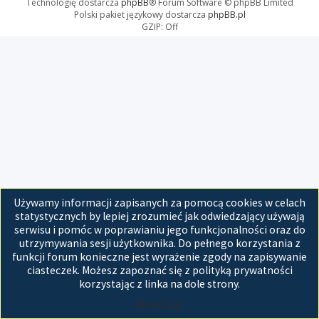
Technologię dostarcza
phpBB
® Forum Software © phpBB Limited
Polski pakiet językowy dostarcza
phpBB.pl
GZIP: Off
Używamy informacji zapisanych za pomocą cookies w celach
statystycznych by lepiej zrozumieć jak odwiedzający używają
serwisu i pomóc w poprawianiu jego funkcjonalności oraz do
utrzymywania sesji użytkownika. Do pełnego korzystania z
funkcji forum konieczne jest wyrażenie zgody na zapisywanie
ciasteczek. Możesz zapoznać się z polityką prywatności
korzystając z linka na dole strony.
Akceptuję