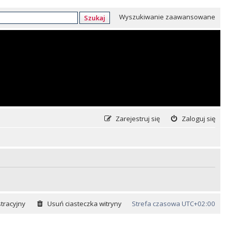
Wyszukiwanie zaawansowane
Szukaj
Zarejestruj się
Zaloguj się
tracyjny
Usuń ciasteczka witryny
Strefa czasowa
UTC+02:00