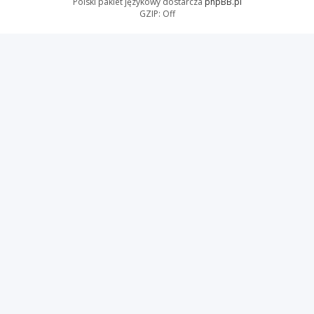
Polski pakiet językowy dostarcza
phpBB.pl
GZIP: Off