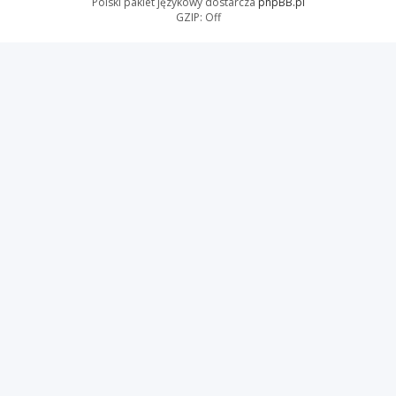
Polski pakiet językowy dostarcza
phpBB.pl
GZIP: Off