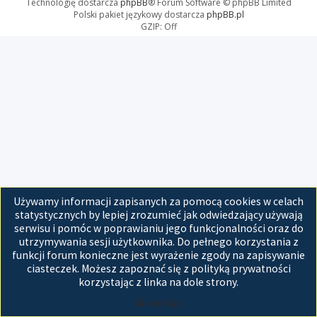
Technologię dostarcza
phpBB
® Forum Software © phpBB Limited
Polski pakiet językowy dostarcza
phpBB.pl
GZIP: Off
Używamy informacji zapisanych za pomocą cookies w celach
statystycznych by lepiej zrozumieć jak odwiedzający używają
serwisu i pomóc w poprawianiu jego funkcjonalności oraz do
utrzymywania sesji użytkownika. Do pełnego korzystania z
funkcji forum konieczne jest wyrażenie zgody na zapisywanie
ciasteczek. Możesz zapoznać się z polityką prywatności
korzystając z linka na dole strony.
Akceptuję