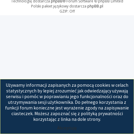
Technologię dostarcza
phpBB
® Forum Software © phpBB Limited
Polski pakiet językowy dostarcza
phpBB.pl
GZIP: Off
Używamy informacji zapisanych za pomocą cookies w celach
statystycznych by lepiej zrozumieć jak odwiedzający używają
serwisu i pomóc w poprawianiu jego funkcjonalności oraz do
utrzymywania sesji użytkownika. Do pełnego korzystania z
funkcji forum konieczne jest wyrażenie zgody na zapisywanie
ciasteczek. Możesz zapoznać się z polityką prywatności
korzystając z linka na dole strony.
Akceptuję