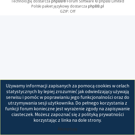
Technologię dostarcza
phpBB
® Forum Software © phpBB Limited
Polski pakiet językowy dostarcza
phpBB.pl
GZIP: Off
Używamy informacji zapisanych za pomocą cookies w celach
statystycznych by lepiej zrozumieć jak odwiedzający używają
serwisu i pomóc w poprawianiu jego funkcjonalności oraz do
utrzymywania sesji użytkownika. Do pełnego korzystania z
funkcji forum konieczne jest wyrażenie zgody na zapisywanie
ciasteczek. Możesz zapoznać się z polityką prywatności
korzystając z linka na dole strony.
Akceptuję