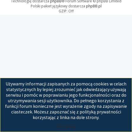
Technologię dostarcza
phpBB
® Forum Software © phpBB Limited
Polski pakiet językowy dostarcza
phpBB.pl
GZIP: Off
Używamy informacji zapisanych za pomocą cookies w celach
statystycznych by lepiej zrozumieć jak odwiedzający używają
serwisu i pomóc w poprawianiu jego funkcjonalności oraz do
utrzymywania sesji użytkownika. Do pełnego korzystania z
funkcji forum konieczne jest wyrażenie zgody na zapisywanie
ciasteczek. Możesz zapoznać się z polityką prywatności
korzystając z linka na dole strony.
Akceptuję