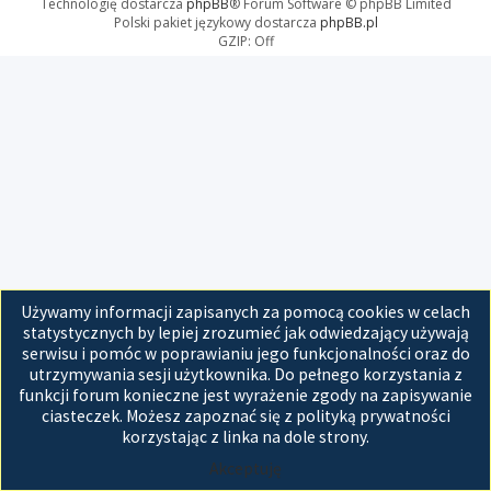
Technologię dostarcza
phpBB
® Forum Software © phpBB Limited
Polski pakiet językowy dostarcza
phpBB.pl
GZIP: Off
Używamy informacji zapisanych za pomocą cookies w celach
statystycznych by lepiej zrozumieć jak odwiedzający używają
serwisu i pomóc w poprawianiu jego funkcjonalności oraz do
utrzymywania sesji użytkownika. Do pełnego korzystania z
funkcji forum konieczne jest wyrażenie zgody na zapisywanie
ciasteczek. Możesz zapoznać się z polityką prywatności
korzystając z linka na dole strony.
Akceptuję