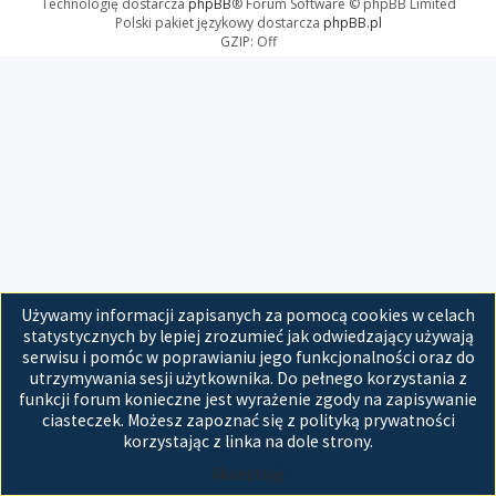
Technologię dostarcza
phpBB
® Forum Software © phpBB Limited
Polski pakiet językowy dostarcza
phpBB.pl
GZIP: Off
Używamy informacji zapisanych za pomocą cookies w celach
statystycznych by lepiej zrozumieć jak odwiedzający używają
serwisu i pomóc w poprawianiu jego funkcjonalności oraz do
utrzymywania sesji użytkownika. Do pełnego korzystania z
funkcji forum konieczne jest wyrażenie zgody na zapisywanie
ciasteczek. Możesz zapoznać się z polityką prywatności
korzystając z linka na dole strony.
Akceptuję