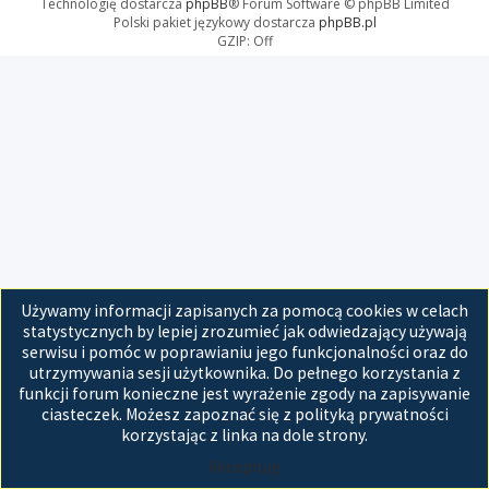
Technologię dostarcza
phpBB
® Forum Software © phpBB Limited
Polski pakiet językowy dostarcza
phpBB.pl
GZIP: Off
Używamy informacji zapisanych za pomocą cookies w celach
statystycznych by lepiej zrozumieć jak odwiedzający używają
serwisu i pomóc w poprawianiu jego funkcjonalności oraz do
utrzymywania sesji użytkownika. Do pełnego korzystania z
funkcji forum konieczne jest wyrażenie zgody na zapisywanie
ciasteczek. Możesz zapoznać się z polityką prywatności
korzystając z linka na dole strony.
Akceptuję