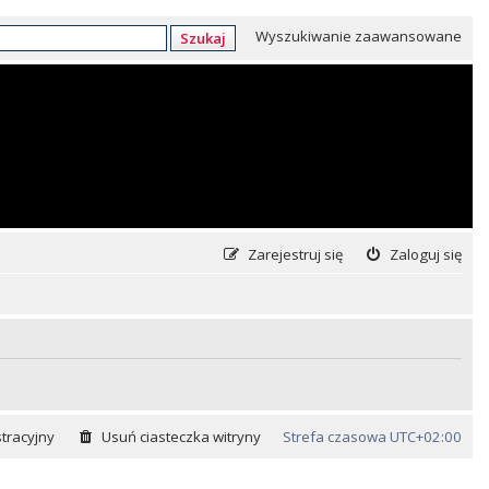
Wyszukiwanie zaawansowane
Szukaj
Zarejestruj się
Zaloguj się
tracyjny
Usuń ciasteczka witryny
Strefa czasowa
UTC+02:00