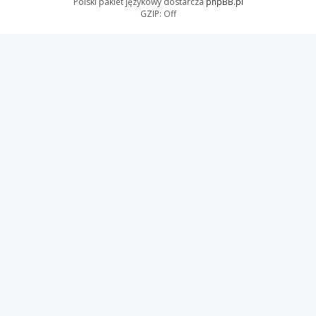
Polski pakiet językowy dostarcza
phpBB.pl
GZIP: Off