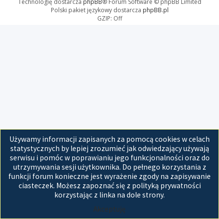
Technologię dostarcza
phpBB
® Forum Software © phpBB Limited
Polski pakiet językowy dostarcza
phpBB.pl
GZIP: Off
Używamy informacji zapisanych za pomocą cookies w celach
statystycznych by lepiej zrozumieć jak odwiedzający używają
serwisu i pomóc w poprawianiu jego funkcjonalności oraz do
utrzymywania sesji użytkownika. Do pełnego korzystania z
funkcji forum konieczne jest wyrażenie zgody na zapisywanie
ciasteczek. Możesz zapoznać się z polityką prywatności
korzystając z linka na dole strony.
Akceptuję