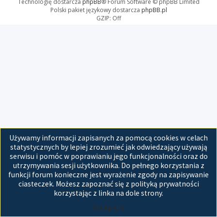
Technologię dostarcza
phpBB
® Forum Software © phpBB Limited
Polski pakiet językowy dostarcza
phpBB.pl
GZIP: Off
Używamy informacji zapisanych za pomocą cookies w celach
statystycznych by lepiej zrozumieć jak odwiedzający używają
serwisu i pomóc w poprawianiu jego funkcjonalności oraz do
utrzymywania sesji użytkownika. Do pełnego korzystania z
funkcji forum konieczne jest wyrażenie zgody na zapisywanie
ciasteczek. Możesz zapoznać się z polityką prywatności
korzystając z linka na dole strony.
Akceptuję