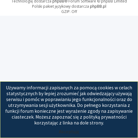
Technologię dostarcza
phpBB
® Forum Software © phpBB Limited
Polski pakiet językowy dostarcza
phpBB.pl
GZIP: Off
Używamy informacji zapisanych za pomocą cookies w celach
statystycznych by lepiej zrozumieć jak odwiedzający używają
serwisu i pomóc w poprawianiu jego funkcjonalności oraz do
utrzymywania sesji użytkownika. Do pełnego korzystania z
funkcji forum konieczne jest wyrażenie zgody na zapisywanie
ciasteczek. Możesz zapoznać się z polityką prywatności
korzystając z linka na dole strony.
Akceptuję