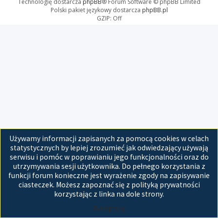
Technologię dostarcza
phpBB
® Forum Software © phpBB Limited
Polski pakiet językowy dostarcza
phpBB.pl
GZIP: Off
Używamy informacji zapisanych za pomocą cookies w celach
statystycznych by lepiej zrozumieć jak odwiedzający używają
serwisu i pomóc w poprawianiu jego funkcjonalności oraz do
utrzymywania sesji użytkownika. Do pełnego korzystania z
funkcji forum konieczne jest wyrażenie zgody na zapisywanie
ciasteczek. Możesz zapoznać się z polityką prywatności
korzystając z linka na dole strony.
Akceptuję