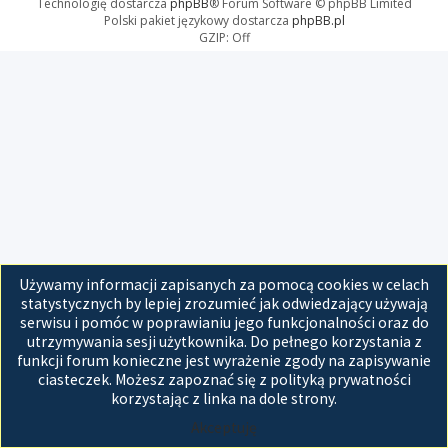
Technologię dostarcza
phpBB
® Forum Software © phpBB Limited
Polski pakiet językowy dostarcza
phpBB.pl
GZIP: Off
Używamy informacji zapisanych za pomocą cookies w celach
statystycznych by lepiej zrozumieć jak odwiedzający używają
serwisu i pomóc w poprawianiu jego funkcjonalności oraz do
utrzymywania sesji użytkownika. Do pełnego korzystania z
funkcji forum konieczne jest wyrażenie zgody na zapisywanie
ciasteczek. Możesz zapoznać się z polityką prywatności
korzystając z linka na dole strony.
Akceptuję