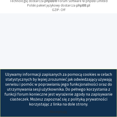
Technologię dostarcza
phpBB
® Forum Software © phpBB Limited
Polski pakiet językowy dostarcza
phpBB.pl
GZIP: Off
Używamy informacji zapisanych za pomocą cookies w celach
statystycznych by lepiej zrozumieć jak odwiedzający używają
serwisu i pomóc w poprawianiu jego funkcjonalności oraz do
utrzymywania sesji użytkownika. Do pełnego korzystania z
funkcji forum konieczne jest wyrażenie zgody na zapisywanie
ciasteczek. Możesz zapoznać się z polityką prywatności
korzystając z linka na dole strony.
Akceptuję