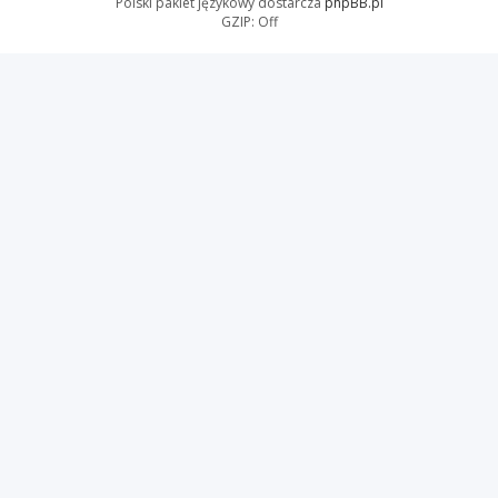
Polski pakiet językowy dostarcza
phpBB.pl
GZIP: Off