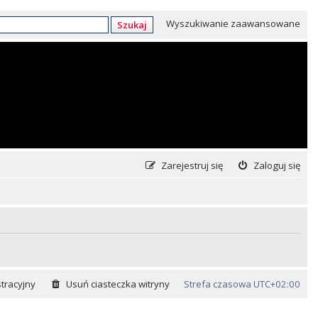
Wyszukiwanie zaawansowane
Szukaj
Zarejestruj się
Zaloguj się
tracyjny
Usuń ciasteczka witryny
Strefa czasowa
UTC+02:00