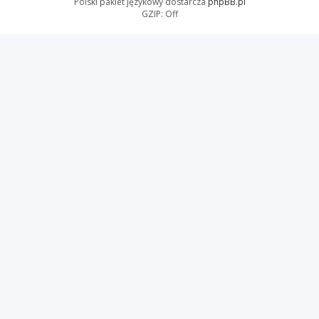
Polski pakiet językowy dostarcza
phpBB.pl
GZIP: Off