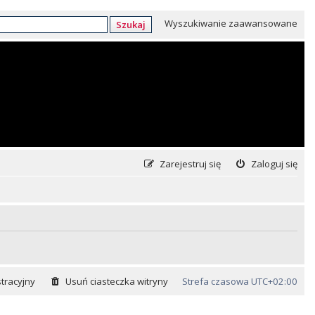
Wyszukiwanie zaawansowane
Szukaj
Zarejestruj się
Zaloguj się
tracyjny
Usuń ciasteczka witryny
Strefa czasowa
UTC+02:00