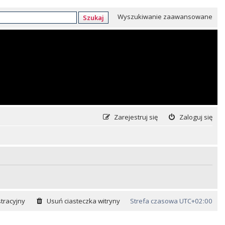
Wyszukiwanie zaawansowane
Szukaj
Zarejestruj się
Zaloguj się
tracyjny
Usuń ciasteczka witryny
Strefa czasowa
UTC+02:00