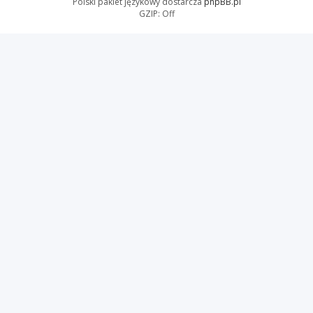
Polski pakiet językowy dostarcza
phpBB.pl
GZIP: Off