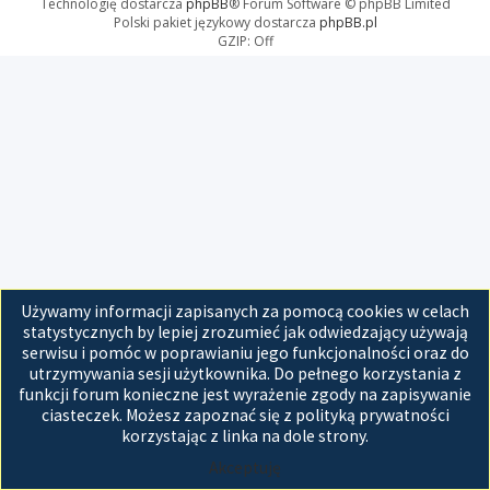
Technologię dostarcza
phpBB
® Forum Software © phpBB Limited
Polski pakiet językowy dostarcza
phpBB.pl
GZIP: Off
Używamy informacji zapisanych za pomocą cookies w celach
statystycznych by lepiej zrozumieć jak odwiedzający używają
serwisu i pomóc w poprawianiu jego funkcjonalności oraz do
utrzymywania sesji użytkownika. Do pełnego korzystania z
funkcji forum konieczne jest wyrażenie zgody na zapisywanie
ciasteczek. Możesz zapoznać się z polityką prywatności
korzystając z linka na dole strony.
Akceptuję