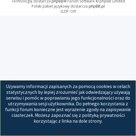
Technologię dostarcza
phpBB
® Forum Software © phpBB Limited
Polski pakiet językowy dostarcza
phpBB.pl
GZIP: Off
Używamy informacji zapisanych za pomocą cookies w celach
statystycznych by lepiej zrozumieć jak odwiedzający używają
serwisu i pomóc w poprawianiu jego funkcjonalności oraz do
utrzymywania sesji użytkownika. Do pełnego korzystania z
funkcji forum konieczne jest wyrażenie zgody na zapisywanie
ciasteczek. Możesz zapoznać się z polityką prywatności
korzystając z linka na dole strony.
Akceptuję